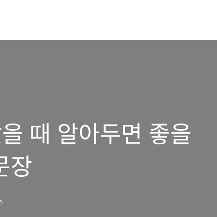
갔을 때 알아두면 좋을
문장
35